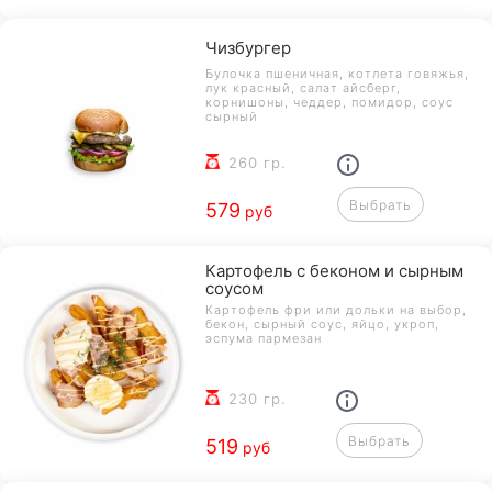
Чизбургер
Булочка пшеничная, котлета говяжья,
лук красный, салат айсберг,
корнишоны, чеддер, помидор, соус
сырный
260 гр.
Выбрать
579
руб
Картофель с беконом и сырным
соусом
Картофель фри или дольки на выбор,
бекон, сырный соус, яйцо, укроп,
эспума пармезан
230 гр.
Выбрать
519
руб