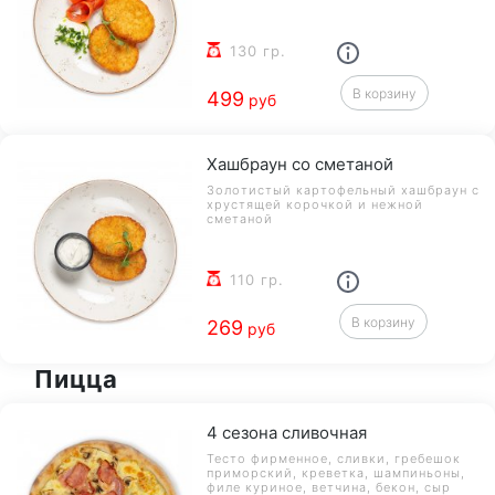
130 гр.
В корзину
499
руб
Хашбраун со сметаной
Золотистый картофельный хашбраун с
хрустящей корочкой и нежной
сметаной
110 гр.
В корзину
269
руб
Пицца
4 сезона сливочная
Тесто фирменное, сливки, гребешок
приморский, креветка, шампиньоны,
филе куриное, ветчина, бекон, сыр