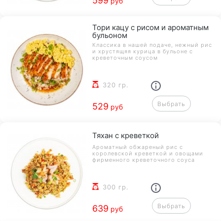
599
руб
Тори кацу с рисом и ароматным
бульоном
Классика в нашей подаче, нежный рис
и хрустящяя курица в бульоне с
креветочным соусом
320 гр.
Выбрать
529
руб
Тяхан с креветкой
Ароматный обжареный рис с
королевской креветкой и овощами
фирменного креветочного соуса
300 гр.
Выбрать
639
руб