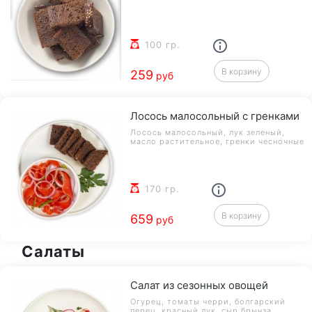
100 гр.
В корзину
259
руб
Лосось малосольный с гренками
Лосось малосольный, лук зеленый,
масло растительное, гренки чесночные
170 гр.
В корзину
659
руб
Салаты
Салат из сезонных овощей
Огурец, томаты черри, болгарский
перец, красный лук, сыр брынза,