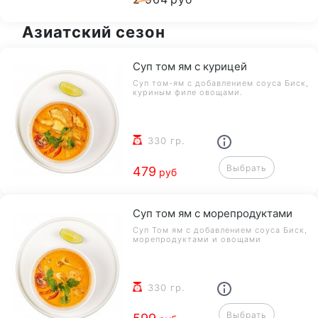
для оптимального качества и скорости
обслуживания
Азиатский сезон
Суп том ям с курицей
Суп том-ям с добавлением соуса Биск,
куриным филе овощами.
330 гр.
Выбрать
479
руб
Суп том ям с морепродуктами
Суп Том ям с добавлением соуса Биск,
морепродуктами и овощами
330 гр.
Выбрать