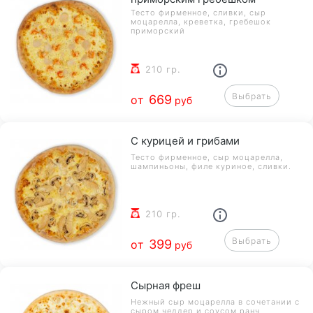
Тесто фирменное, сливки, сыр
моцарелла, креветка, гребешок
приморский
210 гр.
Выбрать
669
от
руб
С курицей и грибами
Тесто фирменное, сыр моцарелла,
шампиньоны, филе куриное, сливки.
210 гр.
Выбрать
399
от
руб
Сырная фреш
Нежный сыр моцарелла в сочетании с
сыром чеддер и соусом ранч