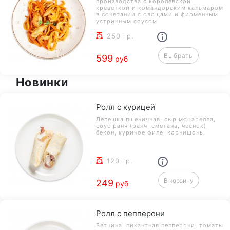
производства с королевской
креветкой и командорским кальмаром
в сочетании с овощами и фирменным
устричным соусом
250 гр.
Выбрать
599
руб
Новинки
Ролл с курицей
Лепешка пшеничная, сыр моцарелла,
соус ранч (ранч, сметана, чеснок),
бекон, куриное филе, корнишоны.
120 гр.
В корзину
249
руб
Ролл с пепперони
Ветчина, пикантная пепперони, томаты