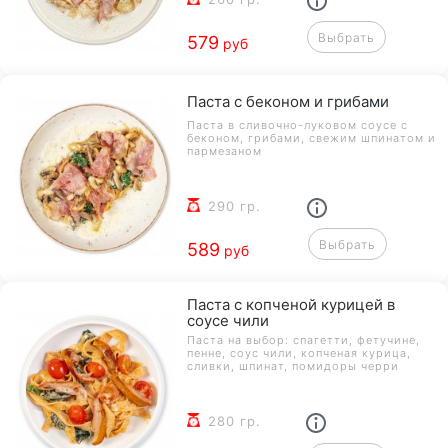
Выбрать
579
руб
Паста с беконом и грибами
Паста в сливочно-луковом соусе с
беконом, грибами, свежим шпинатом и
пармезаном
290 гр.
Выбрать
589
руб
Паста с копченой курицей в
соусе чили
Паста на выбор: спагетти, фетучине,
пенне, соус чили, копченая курица,
сливки, шпинат, помидоры черри
280 гр.