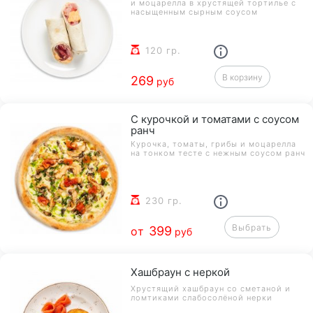
и моцарелла в хрустящей тортилье с
насыщенным сырным соусом
120 гр.
В корзину
269
руб
С курочкой и томатами с соусом
ранч
Курочка, томаты, грибы и моцарелла
на тонком тесте с нежным соусом ранч
230 гр.
Выбрать
399
от
руб
Хашбраун с неркой
Хрустящий хашбраун со сметаной и
ломтиками слабосолёной нерки