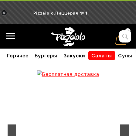
×
Pizzaiolo.Пиццерия № 1
0
Скачать
а
Горячее
Бургеры
Закуски
Салаты
Супы