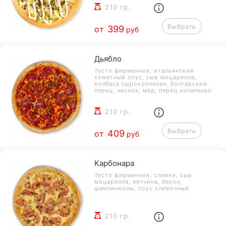
210 гр.
Выбрать
399
от
руб
Дьябло
Тесто фирменное, итальянский
томатный соус, сыр моцарелла,
колбаса сырокопченая, болгарский
перец, чеснок, мед, перец халапеньо
210 гр.
Выбрать
409
от
руб
Карбонара
Тесто фирменное, сливки, сыр
моцарелла, ветчина, бекон,
шампиньоны, соус сливочный
210 гр.