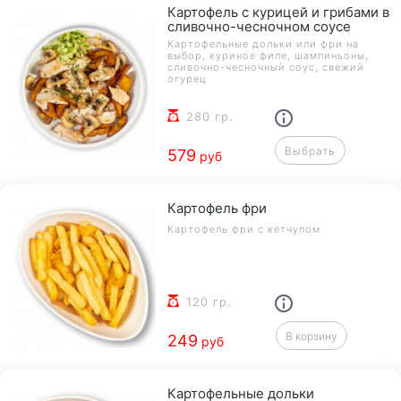
Картофель с курицей и грибами в
сливочно-чесночном соусе
Картофельные дольки или фри на
выбор, куриное филе, шампиньоны,
сливочно-чесночный соус, свежий
огурец
280 гр.
Выбрать
579
руб
Картофель фри
Картофель фри с кетчупом
120 гр.
В корзину
249
руб
Картофельные дольки