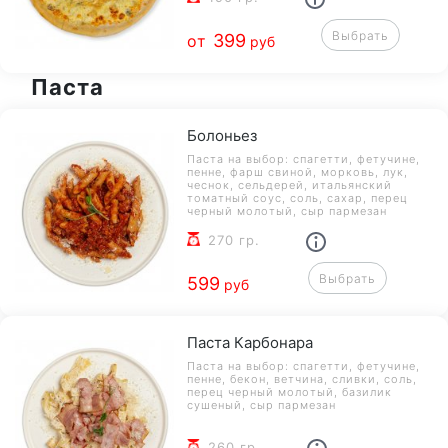
Выбрать
399
от
руб
Паста
Болоньез
Паста на выбор: спагетти, фетучине,
пенне, фарш свиной, морковь, лук,
чеснок, сельдерей, итальянский
томатный соус, соль, сахар, перец
черный молотый, сыр пармезан
270 гр.
Выбрать
599
руб
Паста Карбонара
Паста на выбор: спагетти, фетучине,
пенне, бекон, ветчина, сливки, соль,
перец черный молотый, базилик
сушеный, сыр пармезан
260 гр.