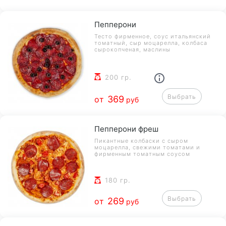
Пепперони
Тесто фирменное, соус итальянский
томатный, сыр моцарелла, колбаса
сырокопченая, маслины
200 гр.
Выбрать
369
от
руб
Пепперони фреш
Пикантные колбаски с сыром
моцарелла, свежими томатами и
фирменным томатным соусом
180 гр.
Выбрать
269
от
руб