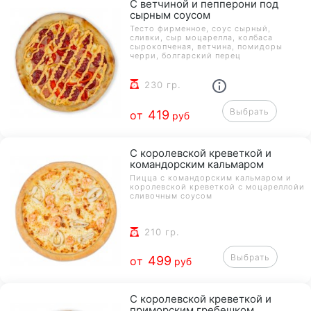
С ветчиной и пепперони под
сырным соусом
Тесто фирменное, соус сырный,
сливки, сыр моцарелла, колбаса
сырокопченая, ветчина, помидоры
черри, болгарский перец
230 гр.
Выбрать
419
от
руб
С королевской креветкой и
командорским кальмаром
Пицца с командорским кальмаром и
королевской креветкой с моцареллойи
сливочным соусом
210 гр.
Выбрать
499
от
руб
С королевской креветкой и
приморским гребешком