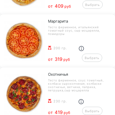
Выбрать
409
от
руб
Маргарита
Тесто фирменное, итальянский
томатный соус, сыр моцарелла,
помидоры
200 гр.
Выбрать
319
от
руб
Охотничья
Тесто фирменное, соус томатный,
колбаса сырокопченая, колбаски
охотничьи, ветчина, паприка,
петрушка,сыр моцарелла
230 гр.
Выбрать
419
от
руб