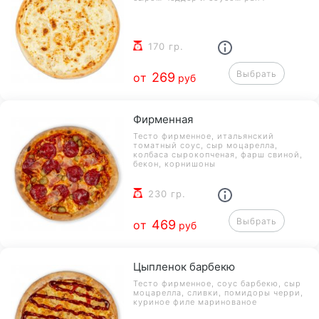
170 гр.
Выбрать
269
от
руб
Фирменная
Тесто фирменное, итальянский
томатный соус, сыр моцарелла,
колбаса сырокопченая, фарш свиной,
бекон, корнишоны
230 гр.
Выбрать
469
от
руб
Цыпленок барбекю
Тесто фирменное, соус барбекю, сыр
моцарелла, сливки, помидоры черри,
куриное филе маринованое