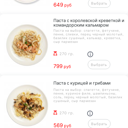
Выбрать
649
руб
Паста с королевской креветкой и
командорским кальмаром
Паста на выбор: спагетти, фетучине,
пенне, сливки, перец черный молотый,
базилик сушеный, кальмар, креветка,
сыр пармезан
270 гр.
Выбрать
799
руб
Паста с курицей и грибами
Паста на выбор: спагетти, фетучине,
пенне, куриное филе, шампиньоны,
соль, перец черный молотый, базилик
сушеный, сыр пармезан
270 гр.
Выбрать
569
руб