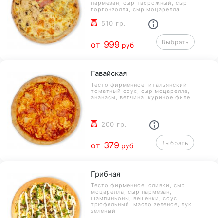
пармезан, сыр творожный, сыр
горгонзолла, сыр моцарелла
510 гр.
Выбрать
999
от
руб
Гавайская
Тесто фирменное, итальянский
томатный соус, сыр моцарелла,
ананасы, ветчина, куриное филе
200 гр.
Выбрать
379
от
руб
Грибная
Тесто фирменное, сливки, сыр
моцарелла, сыр пармезан,
шампиньоны, вешенки, соус
трюфельный, масло зеленое, лук
зеленый