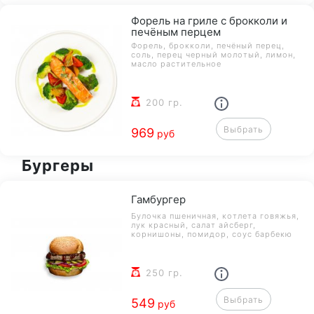
Форель на гриле с брокколи и
печёным перцем
Форель, брокколи, печёный перец,
соль, перец черный молотый, лимон,
масло растительное
200 гр.
Выбрать
969
руб
Бургеры
Гамбургер
Булочка пшеничная, котлета говяжья,
лук красный, салат айсберг,
корнишоны, помидор, соус барбекю
250 гр.
Выбрать
549
руб