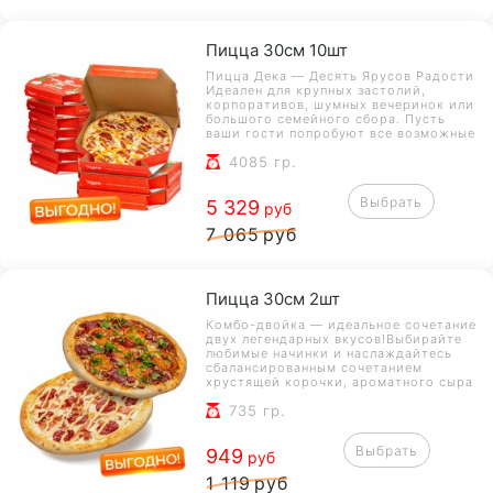
обслуживания
Пицца 30см 10шт
Пицца Дека — Десять Ярусов Радости
Идеален для крупных застолий,
корпоративов, шумных вечеринок или
большого семейного сбора. Пусть
ваши гости попробуют все возможные
сочетания вкусов и останутся
4085 гр.
довольны. Настоящая радость и
счастье начинаются именно тут —
попробуйте сами! Итоговая цена комбо
Выбрать
5 329
может увеличиваться, так как зависит
руб
от выбранных пицц. Внимание! Комбо-
7 065
руб
пиццы доступны исключительно при
заказе онлайн с самовывозом или
доставкой. Заказы по телефону, в зале
или на мероприятия не
обслуживаются. Условия действуют
Пицца 30см 2шт
для оптимального качества и скорости
обслуживания
Комбо-двойка — идеальное сочетание
двух легендарных вкусов!Выбирайте
любимые начинки и наслаждайтесь
сбалансированным сочетанием
хрустящей корочки, ароматного сыра
и свежих ингредиентов. Итоговая цена
735 гр.
комбо может увеличиваться, так как
зависит от выбранных пицц. Внимание!
Комбо-пиццы доступны исключительно
Выбрать
949
при заказе онлайн с самовывозом или
руб
доставкой. Заказы по телефону, в зале
1 119
руб
или на мероприятия не