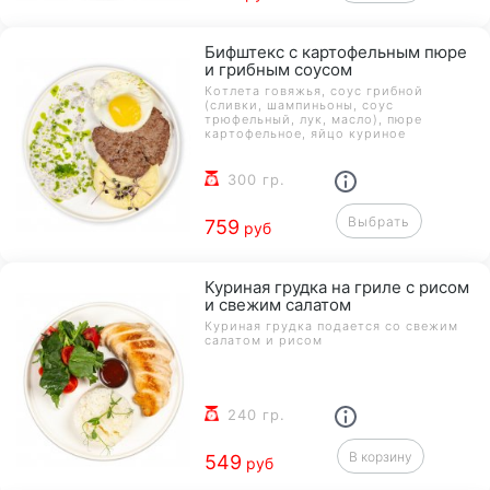
Бифштекс с картофельным пюре
и грибным соусом
Котлета говяжья, соус грибной
(сливки, шампиньоны, соус
трюфельный, лук, масло), пюре
картофельное, яйцо куриное
300 гр.
Выбрать
759
руб
Куриная грудка на гриле с рисом
и свежим салатом
Куриная грудка подается со свежим
салатом и рисом
240 гр.
В корзину
549
руб