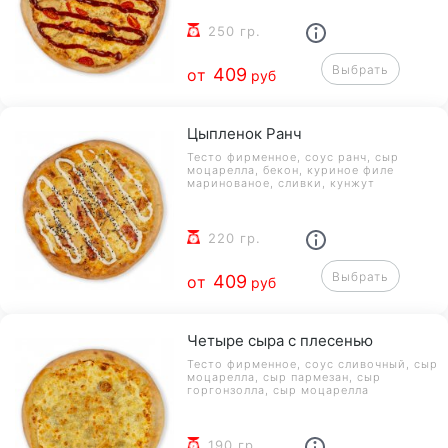
250 гр.
Выбрать
409
от
руб
Цыпленок Ранч
Тесто фирменное, соус ранч, сыр
моцарелла, бекон, куриное филе
маринованое, сливки, кунжут
220 гр.
Выбрать
409
от
руб
Четыре сыра с плесенью
Тесто фирменное, соус сливочный, сыр
моцарелла, сыр пармезан, сыр
горгонзолла, сыр моцарелла
190 гр.