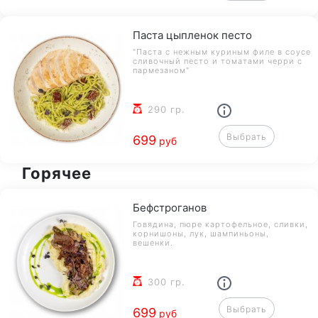
Паста цыпленок песто
"Паста с нежным куриным филе в соусе
сливочный песто и томатами черри с
пармезаном"
290 гр.
Выбрать
699
руб
Горячее
Бефстроганов
Говядина, пюре картофельное, сливки,
корнишоны, лук, шампиньоны,
вешенки.
300 гр.
Выбрать
699
руб