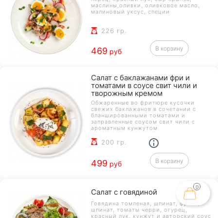
маслины,оливки, оливковое масло,
малиновый уксус, специи
226 гр.
В корзину
469
руб
Салат с баклажанами фри и
томатами в соусе свит чили и
творожным кремом
Обжаренные во фритюре кусочки
свежих баклажанов в сочетании с
бланшированными томатами и
заправленные соусом свит чили с
ароматным кунжутом
200 гр.
В корзину
499
руб
0
Салат с говядиной
Говядина томленая, шпинат, фризе,
шпинат, томаты черри, огурец,
красный лук, кунжут и авторский соус